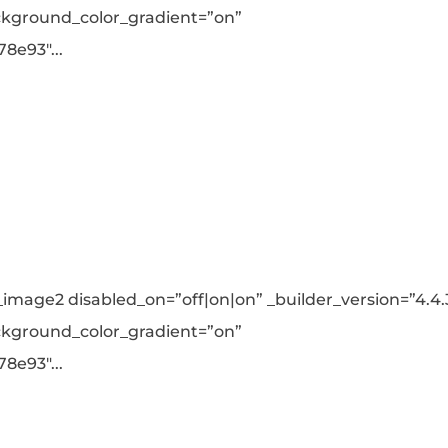
ckground_color_gradient=”on”
8e93″...
image2 disabled_on=”off|on|on” _builder_version=”4.4.
ckground_color_gradient=”on”
8e93″...