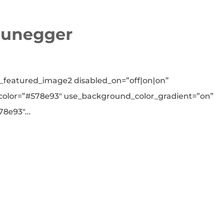
aunegger
featured_image2 disabled_on=”off|on|on”
_color=”#578e93″ use_background_color_gradient=”on”
8e93″...