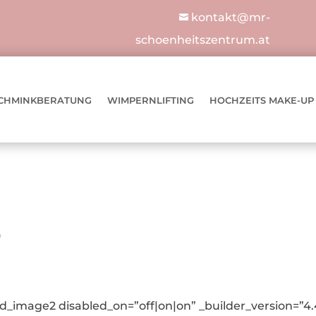
kontakt@mr-

schoenheitszentrum.at
CHMINKBERATUNG
WIMPERNLIFTING
HOCHZEITS MAKE-UP
Hans-Joachim Braunegger
Nadja Bauer-Bürger
Klaus Kronlechner
Georg Kutz-Mauer
Sylvia Musterfrau
Crossfit
,
Crossfit
Crossfit
Joggen
Segeln
Tennis
,
,
,
Segeln
Tennis
Segeln
,
Tennis
r
_image2 disabled_on=”off|on|on” _builder_version=”4.